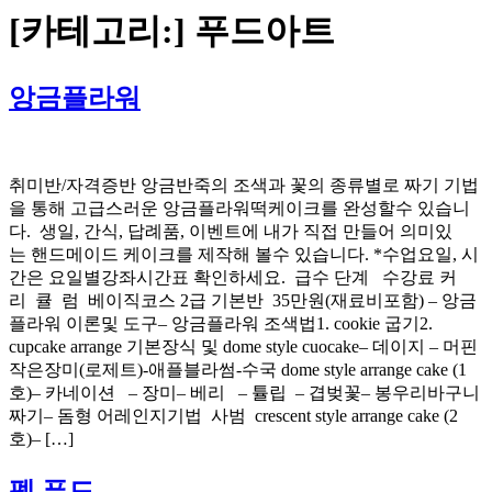
[카테고리:]
푸드아트
앙금플라워
취미반/자격증반 앙금반죽의 조색과 꽃의 종류별로 짜기 기법
을 통해 고급스러운 앙금플라워떡케이크를 완성할수 있습니
다. 생일, 간식, 답례품, 이벤트에 내가 직접 만들어 의미있
는 핸드메이드 케이크를 제작해 볼수 있습니다. *수업요일, 시
간은 요일별강좌시간표 확인하세요. 급수 단계 수강료 커
리 큘 럼 베이직코스 2급 기본반 35만원(재료비포함) – 앙금
플라워 이론및 도구– 앙금플라워 조색법1. cookie 굽기2.
cupcake arrange 기본장식 및 dome style cuocake– 데이지 – 머핀
작은장미(로제트)-애플블라썸-수국 dome style arrange cake (1
호)– 카네이션 – 장미– 베리 – 튤립 – 겹벚꽃– 봉우리바구니
짜기– 돔형 어레인지기법 사범 crescent style arrange cake (2
호)– […]
펫 푸드