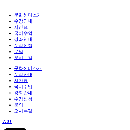
콘
텐
문화센터소개
츠
수강안내
로
시간표
건
국비수업
너
강좌안내
뛰
수강신청
기
문의
오시는길
문화센터소개
수강안내
시간표
국비수업
강좌안내
수강신청
문의
오시는길
₩
0
0