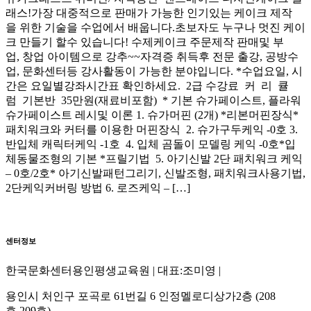
래스!가장 대중적으로 판매가 가능한 인기있는 케이크 제작
을 위한 기술을 수업에서 배웁니다.초보자도 누구나 멋진 케이
크 만들기 할수 있습니다! 수제케이크 주문제작 판매및 부
업, 창업 아이템으로 강추~~자격증 취득후 전문 출강, 공방수
업, 문화센터등 강사활동이 가능한 분야입니다. *수업요일, 시
간은 요일별강좌시간표 확인하세요. 2급 수강료 커 리 큘
럼 기본반 35만원(재료비포함) * 기본 슈가페이스트, 플라워
슈가페이스트 레시및 이론 1. 슈가머핀 (2개) *리본머핀장식*
패치워크와 커터를 이용한 머핀장식 2. 슈가구두케익 -0호 3.
반입체 캐릭터케익 -1호 4. 입체 곰돌이 모델링 케익 -0호*입
체동물조형의 기본 *프릴기법 5. 아기신발 2단 패치워크 케익
– 0호/2호* 아기신발패턴그리기, 신발조형, 패치워크사용기법,
2단케익커버링 방법 6. 로즈케익 – […]
센터정보
한국문화센터용인평생교육원 | 대표:조미영 |
용인시 처인구 포곡로 61번길 6 인정멜로디상가2층 (208
호,209호)