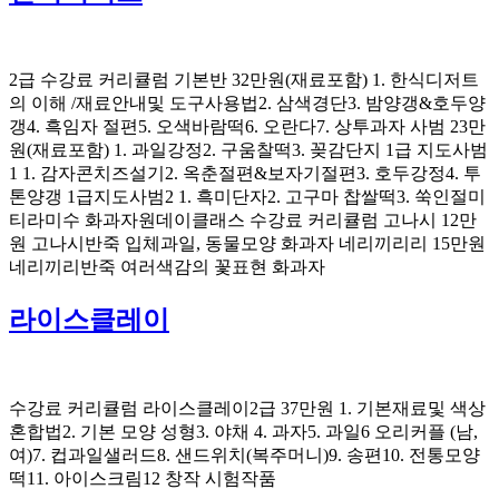
2급 수강료 커리큘럼 기본반 32만원(재료포함) 1. 한식디저트
의 이해 /재료안내및 도구사용법2. 삼색경단3. 밤양갱&호두양
갱4. 흑임자 절편5. 오색바람떡6. 오란다7. 상투과자 사범 23만
원(재료포함) 1. 과일강정2. 구움찰떡3. 꽂감단지 1급 지도사범
1 1. 감자콘치즈설기2. 옥춘절편&보자기절편3. 호두강정4. 투
톤양갱 1급지도사범2 1. 흑미단자2. 고구마 찹쌀떡3. 쑥인절미
티라미수 화과자원데이클래스 수강료 커리큘럼 고나시 12만
원 고나시반죽 입체과일, 동물모양 화과자 네리끼리리 15만원
네리끼리반죽 여러색감의 꽃표현 화과자
라이스클레이
수강료 커리큘럼 라이스클레이2급 37만원 1. 기본재료및 색상
혼합법2. 기본 모양 성형3. 야채 4. 과자5. 과일6 오리커플 (남,
여)7. 컵과일샐러드8. 샌드위치(복주머니)9. 송편10. 전통모양
떡11. 아이스크림12 창작 시험작품