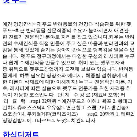
애견 영양간식~ 펫푸드 반려동물의 건강과 식습관을 위한 펫
푸드~최근 반려동물 전문직종의 수요가 높아지면서 애견관
련 진로가 전문적인 분야로 자리를 잡고 있습니다.키우는 반려
견의 수제간식을 직접 만들어 주고 싶은 마음과 반려견과의 교
감을 통해 맛있게 즐기는 강아지 간식으로 행복감을 얻을수 있
습니다. 펫푸드 정규과정에서는 다양한 구성의 레시피로 누구
나 쉽게 수제간식을 만들수 있으며 취미 또는 펫푸드자격
증 취득으로 펫푸드창업까지 도전해 보실수 있습니다. 반려동
물에게 하루 필요한 영양소와 에너지, 체중별 섭취량에 대
한 이론과 식재료에 대한 이해까지! 누구나 전문적인 이론, 기
초, 레시피에 따른 실습으로 펫푸드 전문가를 위한 자격증 취
득이 가능한 코스입니다. 단 계 수 강 료 (재료비포함) 커
리 큘 럼 step1 32만원 * 애견푸드의 이해1. 육포 2. 황태크
런치3. 츄러스스틱4. 우유껌5. 연근칩 1. 스쿱쿠키2. 홈런볼3.
초코송이4. 쿠키&머핀(코티즈치즈) step2 20만원 1. 테린2.
영양김밥3. 에그타르트4. 도넛5. 치킨6. 피자
한식디저트