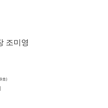
장 조미영
9호)
|