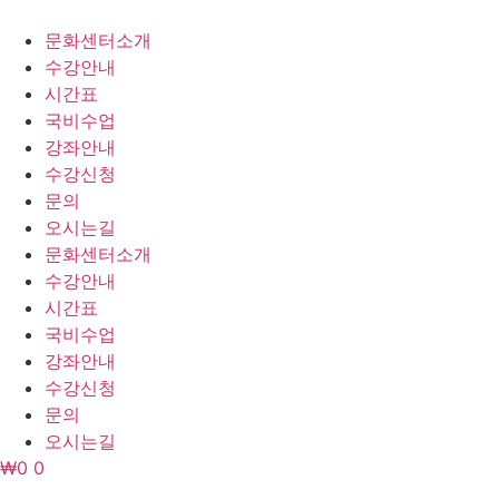
콘
텐
문화센터소개
츠
수강안내
로
시간표
건
국비수업
너
강좌안내
뛰
수강신청
기
문의
오시는길
문화센터소개
수강안내
시간표
국비수업
강좌안내
수강신청
문의
오시는길
₩
0
0