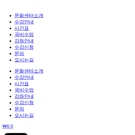
콘
텐
문화센터소개
츠
수강안내
로
시간표
건
국비수업
너
강좌안내
뛰
수강신청
기
문의
오시는길
문화센터소개
수강안내
시간표
국비수업
강좌안내
수강신청
문의
오시는길
₩
0
0