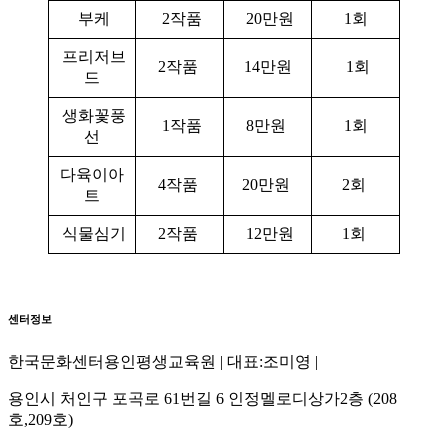
부케
2작품
20만원
1회
프리저브
2작품
14만원
1회
드
생화꽃풍
1작품
8만원
1회
선
다육이아
4작품
20만원
2회
트
식물심기
2작품
12만원
1회
센터정보
한국문화센터용인평생교육원 | 대표:조미영 |
용인시 처인구 포곡로 61번길 6 인정멜로디상가2층 (208
호,209호)