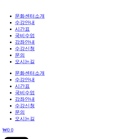
콘
텐
문화센터소개
츠
수강안내
로
시간표
건
국비수업
너
강좌안내
뛰
수강신청
기
문의
오시는길
문화센터소개
수강안내
시간표
국비수업
강좌안내
수강신청
문의
오시는길
₩
0
0