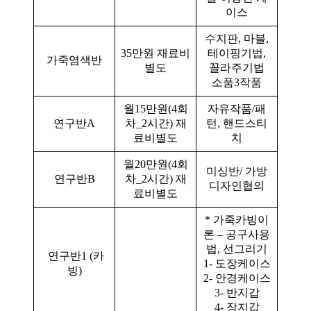
이스
수지판, 마블,
35만원 재료비
테이핑기법,
가죽염색반
별도
꼴라주기법
소품3작품
월15만원(4회
자유작품/패
연구반A
차_2시간) 재
턴, 핸드스티
료비별도
치
월20만원(4회
미싱반/ 가방
연구반B
차_2시간) 재
디자인협의
료비별도
* 가죽카빙이
론 – 공구사용
법, 선그리기
연구반1 (카
1- 도장케이스
빙)
2- 안경케이스
3- 반지갑
4- 장지갑