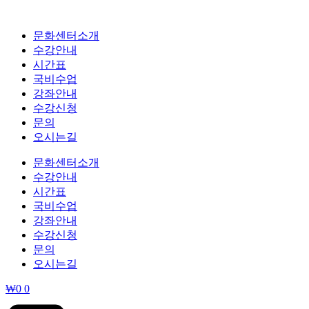
콘
텐
문화센터소개
츠
수강안내
로
시간표
건
국비수업
너
강좌안내
뛰
수강신청
기
문의
오시는길
문화센터소개
수강안내
시간표
국비수업
강좌안내
수강신청
문의
오시는길
₩
0
0