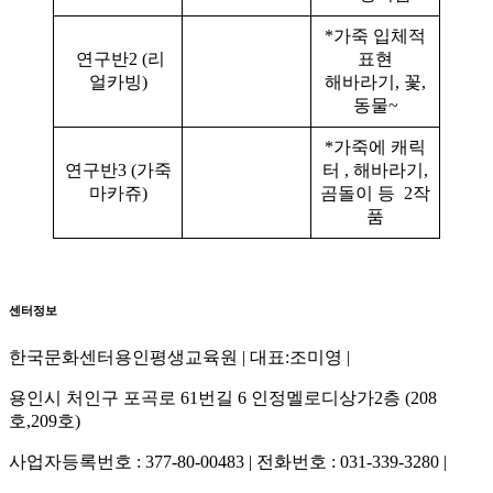
*가죽 입체적
연구반2 (리
표현
얼카빙)
해바라기, 꽃,
동물~
*가죽에 캐릭
연구반3 (가죽
터 , 해바라기,
마카쥬)
곰돌이 등 2작
품
센터정보
한국문화센터용인평생교육원 | 대표:조미영 |
용인시 처인구 포곡로 61번길 6 인정멜로디상가2층 (208
호,209호)
사업자등록번호 : 377-80-00483 | 전화번호 : 031-339-3280 |