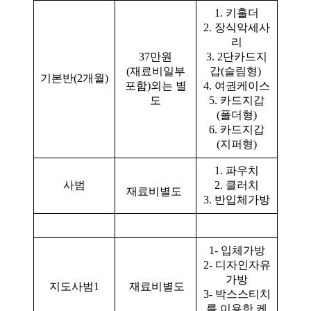
1. 키홀더
2. 장식악세사
리
37만원
3. 2단카드지
(재료비일부
갑(슬림형)
기본반(2개월)
포함)외는 별
4. 여권케이스
도
5. 카드지갑
(폴더형)
6. 카드지갑
(지퍼형)
1. 파우치
사범
2. 클러치
재료비별도
3. 반입체가방
1- 입체가방
2- 디자인자유
가방
지도사범1
재료비별도
3- 박스스티치
를 이용한 케